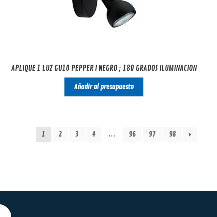
APLIQUE 1 LUZ GU10 PEPPER I NEGRO ; 180 GRADOS ILUMINACION
Añadir al presupuesto
1
2
3
4
…
96
97
98