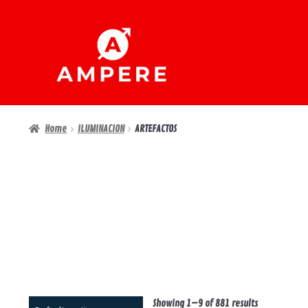
Ir
Ir
a
al
la
contenido
navegación
Home
ILUMINACION
ARTEFACTOS
Showing 1–9 of 881 results