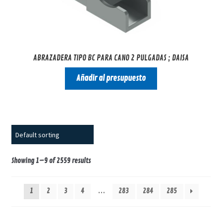
ABRAZADERA TIPO BC PARA CANO 2 PULGADAS ; DAISA
Añadir al presupuesto
Showing 1–9 of 2559 results
1
2
3
4
…
283
284
285