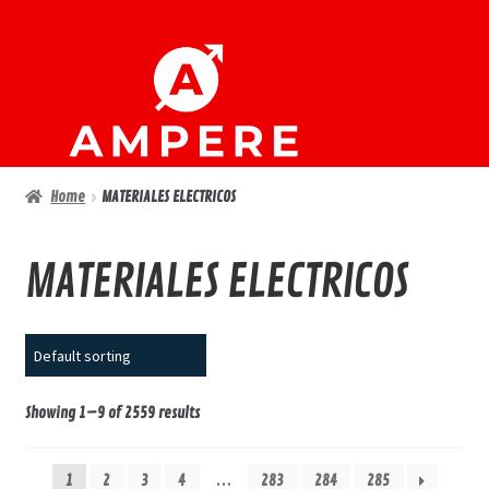
Ir
Ir
a
al
la
contenido
navegación
Home
MATERIALES ELECTRICOS
MATERIALES ELECTRICOS
Showing 1–9 of 2559 results
1
2
3
4
…
283
284
285