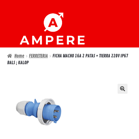
Ir
Ir
a
al
la
contenido
navegación
Home
FERRETERIA
FICHA MACHO 16A 2 PATAS + TIERRA 220V IP67
BALS ; KALOP