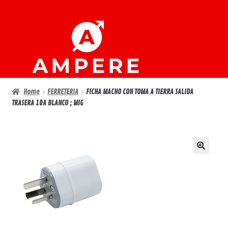
Ir
Ir
a
al
la
contenido
navegación
Home
FERRETERIA
FICHA MACHO CON TOMA A TIERRA SALIDA
TRASERA 10A BLANCO ; MIG