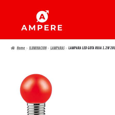
Ir
Ir
a
al
la
contenido
navegación
Home
ILUMINACION
LAMPARAS
LAMPARA LED GOTA ROJA 1.2W 20L