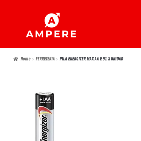
Ir
Ir
a
al
la
contenido
navegación
Home
FERRETERIA
PILA ENERGIZER MAX AA E 91 X UNIDAD