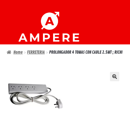
Ir
Ir
a
al
la
contenido
navegación
Home
FERRETERIA
PROLONGADOR 4 TOMAS CON CABLE 2.5MT ; RICHI