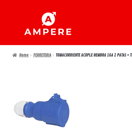
Ir
Ir
a
al
la
contenido
navegación
Home
FERRETERIA
TOMACORRIENTE ACOPLE HEMBRA 16A 2 PATAS + T