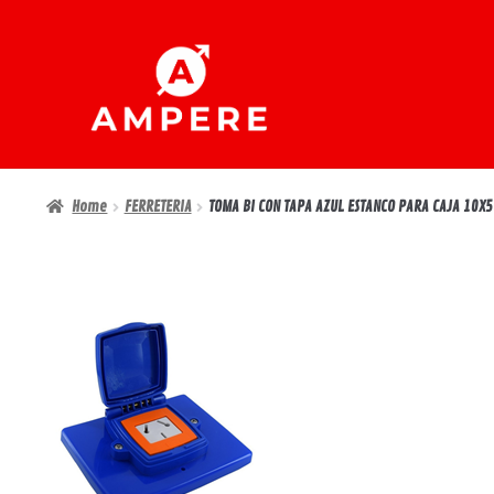
Ir
Ir
a
al
la
contenido
navegación
Home
FERRETERIA
TOMA BI CON TAPA AZUL ESTANCO PARA CAJA 10X5 