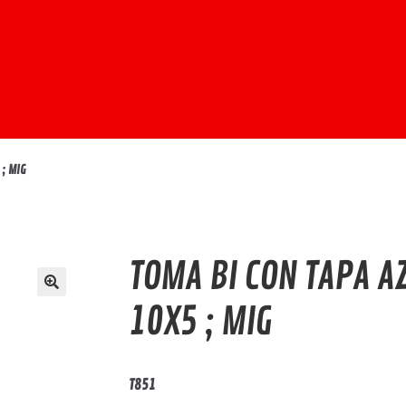
; MIG
TOMA BI CON TAPA A
10X5 ; MIG
T851