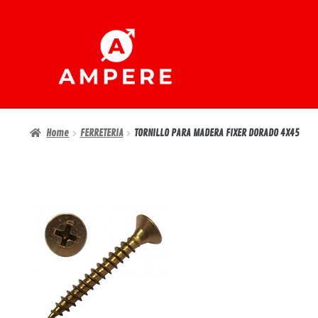
Ir
Ir
a
al
la
contenido
navegación
Home
FERRETERIA
TORNILLO PARA MADERA FIXER DORADO 4X45