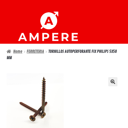
Ir
Ir
a
al
la
contenido
navegación
Home
FERRETERIA
TORNILLOS AUTOPERFORANTE FIX PHILIPS 5X50
MM