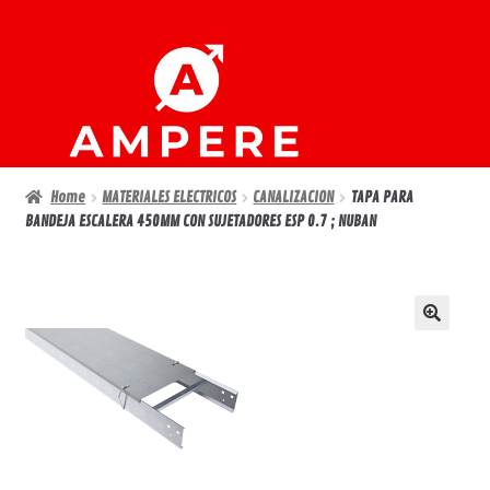
Ir
Ir
a
al
la
contenido
navegación
Home
MATERIALES ELECTRICOS
CANALIZACION
TAPA PARA
BANDEJA ESCALERA 450MM CON SUJETADORES ESP 0.7 ; NUBAN